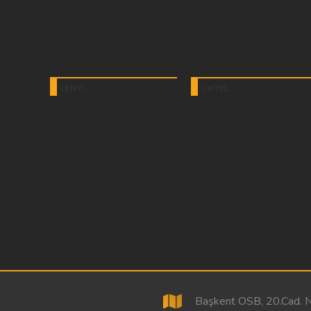
LENTI
UNTEL
Başkent OSB, 20.Cad. No