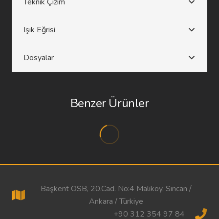
Teknik Çizim
Işık Eğrisi
Dosyalar
Benzer Ürünler
Başkent OSB, 20.Cad. No:4 Malıköy, Sincan /
Ankara / Türkiye
+90 312 354 97 84